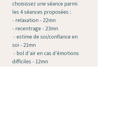
choisissez une séance parmi 
les 4 séances proposées :
- relaxation - 22mn
- recentrage - 23mn
 - estime de soi/confiance en 
soi - 21mn
 - bol d'air en cas d'émotions 
difficiles - 12mn
SEANCES DECONSEILLEES 
AUX  ENFANTS de moins de 12 
ANS !
Merci de vous rapprocher d'un 
thérapeute pour une séance 
en présentiel pour vos enfants.
Vous recevrez un lien WE 